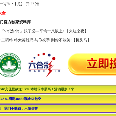
肖※ :【龙】 开 ?? 准
大全
澳门官方独家资料库
之夜『5肖选2肖』跟了必→平均十八以上! 【火红之夜】
马 十二码特 特大英雄码 与你携手 到你不敢笑!【机头马】
送50/充值提款送3.5%/本站倍率最高！活动最多！🌹
3.5%,周周38888现金红包🌹
首选→我们不赚钱，只做信誉