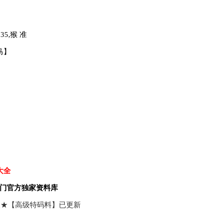
5,猴 准
马】
】
大全
澳门官方独家资料库
龙人★【高级特码料】已更新