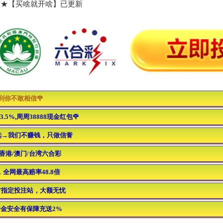
龙人★【买啥就开啥】已更新
准到你不敢相信🌹
3.5%,周周38888现金红包🌹
首选→我们不赚钱，只做信誉
香港/澳门/台湾六合彩
全网最高赔率48.8倍
方指定投注站，大额无忧
资金安全有保障充送2%