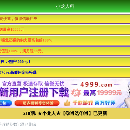
小龙人料
，提现快速，值得信赖注🌹
送最高19999元
强北还强的实力最高包赔100%~
充值送100%，满月送88元。
投，包赔3000元！
70%,高额佣金轻松赚
218期: ★小龙人★【⑥肖选①肖】已更新
分连错期数记录已删除