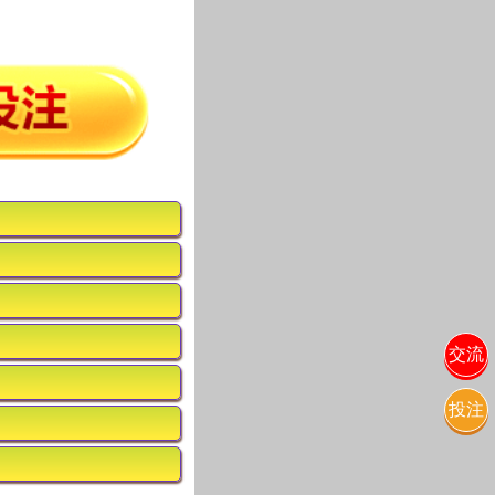
交流
投注