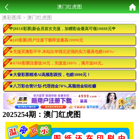
澳门红虎图
澳彩图库
>
澳门红虎图
🌹[8818彩票]新会员首次充值，加赠彩金最高可领10888元🌹
★[49彩票]用户注册下载即送最高19999元
★充值买澳彩不中,本站比华强北还强的实力最高包赔100%~
★6768彩票注册送30元，充值送100%，满月送88元。
★大發彩票精准AI高频彩跟投，包赔3000元！
★八万彩合营计划-代理佣金70%,高额佣金轻松赚
2025254期：澳门红虎图