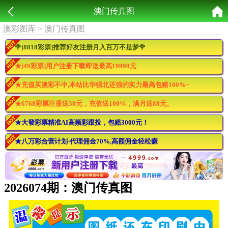
澳门传真图
澳彩图库
>
澳门传真图
🌹[8818彩票]推荐好友注册月入百万不是梦🌹
★[49彩票]用户注册下载即送最高19999元
★充值买澳彩不中,本站比华强北还强的实力最高包赔100%~
★6768彩票注册送30元，充值送100%，满月送88元。
★大發彩票精准AI高频彩跟投，包赔3000元！
★八万彩合营计划-代理佣金70%,高额佣金轻松赚
2026074期：澳门传真图