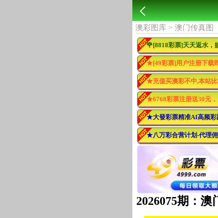
澳彩图库
>
澳门传真图
🌹[8818彩票]天天返水
★[49彩票]用户注册下载即
★充值买澳彩不中,本站比
★6768彩票注册送30元
★大發彩票精准AI高频彩
★八万彩合营计划-代理佣
2026075期：