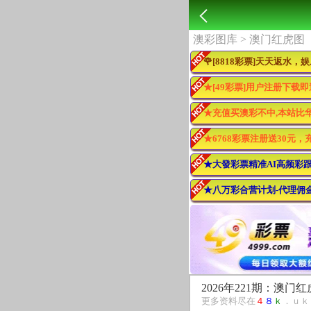
澳彩图库
> 澳门红虎图
🌹[8818彩票]天天返水，
★[49彩票]用户注册下载即
★充值买澳彩不中,本站比华
★6768彩票注册送30元，
★大發彩票精准AI高频彩跟
★八万彩合营计划-代理佣金
2026年221期：澳门
更多资料尽在
４
８
ｋ
．ｕｋ