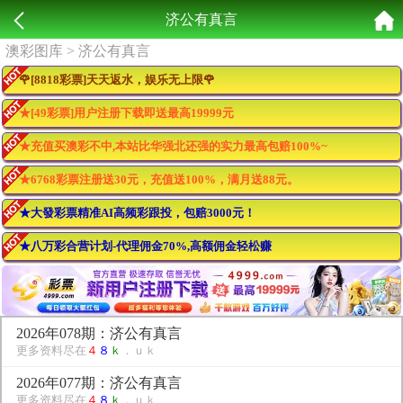
济公有真言
澳彩图库
> 济公有真言
🌹[8818彩票]天天返水，娱乐无上限🌹
★[49彩票]用户注册下载即送最高19999元
★充值买澳彩不中,本站比华强北还强的实力最高包赔100%~
★6768彩票注册送30元，充值送100%，满月送88元。
★大發彩票精准AI高频彩跟投，包赔3000元！
★八万彩合营计划-代理佣金70%,高额佣金轻松赚
2026年078期：济公有真言
更多资料尽在
４
８
ｋ
．ｕｋ
2026年077期：济公有真言
更多资料尽在
４
８
ｋ
．ｕｋ