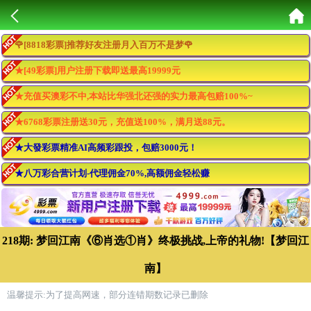
🌹[8818彩票]推荐好友注册月入百万不是梦🌹
★[49彩票]用户注册下载即送最高19999元
★充值买澳彩不中,本站比华强北还强的实力最高包赔100%~
★6768彩票注册送30元，充值送100%，满月送88元。
★大發彩票精准AI高频彩跟投，包赔3000元！
★八万彩合营计划-代理佣金70%,高额佣金轻松赚
218期: 梦回江南《⑥肖选①肖》终极挑战,上帝的礼物!【梦回江
南】
温馨提示:为了提高网速，部分连错期数记录已删除